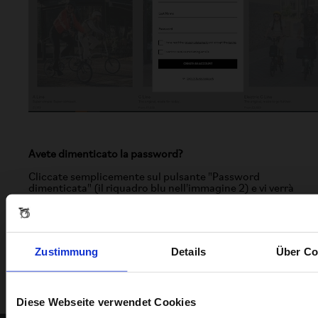
Avete dimenticato la password?
Cliccate semplicemente sul pulsante "Password
dimenticata" (il riquadro blu nell'immagine 2) e vi verrà
inviata una nuova password via e-mail.
Accedere al proprio account?
Cliccate sull'icona del mio account e inserite il vostro
Zustimmung
Details
Über Co
indirizzo e-mail e la vostra password.
Diese Webseite verwendet Cookies