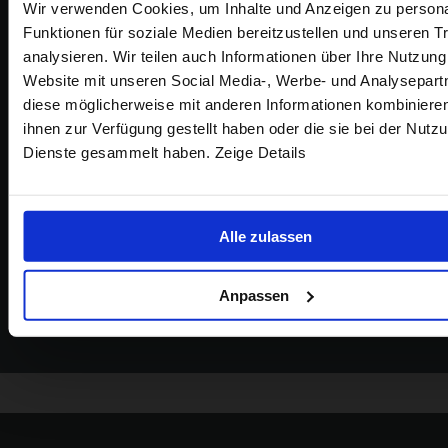
Visiting from the United States?
Wir verwenden Cookies, um Inhalte und Anzeigen zu persona
Contattaci
Funktionen für soziale Medien bereitzustellen und unseren Tr
analysieren. Wir teilen auch Informationen über Ihre Nutzung
For a better experience, please visit our:
Website mit unseren Social Media-, Werbe- und Analysepartn
Chat in diretta
Email
diese möglicherweise mit anderen Informationen kombinieren
Clicca per
Clicca sull'icona in basso a destra del tuo
ihnen zur Verfügung gestellt haben oder die sie bei der Nutzu
obiettivo 
US website
browser per avviare la chat.
entro 72 o
Dienste gesammelt haben. Zeige Details
Il modo più veloce per mettersi in contatto.
No, stay here
Disponibile dalle 09.00 alle 21.30 nei giorni
EMA
feriali e fino alle 16.30 nei fine settimana.
Alle zulassen
Anpassen