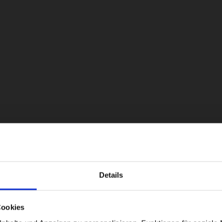
Details
Visiting from the United States?
Cookies
For a better experience, please visit our: