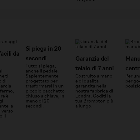
Si piega in 20
acili da
secondi
Garanzia del
Manu
Tutto si piega,
telaio di 7 anni
centr
el
anche il pedale.
e ti
Sapientemente
Costruito a mano
Per un
 di
progettato per
e di qualità
per god
arcia
trasformarsi in un
garantita nella
posizi
 fermo,
piccolo pacchetto
nostra fabbrica di
ire è
chiuso a chiave, in
Londra. Goditi la
gi
meno di 20
tua Brompton più
nte la
secondi.
a lungo.
a verso
o il