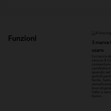
Funzioni
3 marce f
usare
Le marce d
mozzo A Lin
consentono
cambiare m
quando sei
quindi part
facile. Spin
sempliceme
leva singol
l'alto o vers
basso.