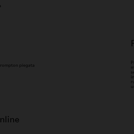
à
P
m
s
i
r
u
nline