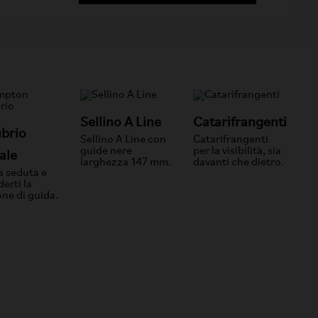
Sellino A Line
Catarifrangenti
brio
Sellino A Line con
Catarifrangenti
guide nere
per la visibilità, sia
ale
larghezza 147 mm.
davanti che dietro.
a seduta e
erti la
one di guida.