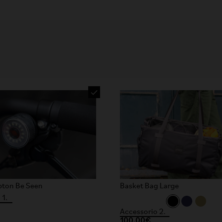
pton Be Seen
Basket Bag Large
 1.
Accessorio 2.
100,00€