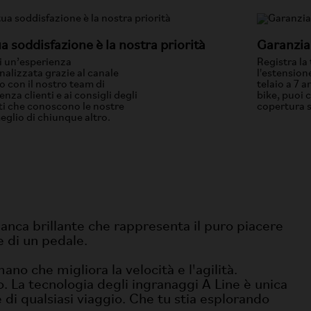
ua soddisfazione è la nostra priorità
Garanzia 
i un’esperienza
Registra la 
nalizzata grazie al canale
l'estension
o con il nostro team di
telaio a 7 an
enza clienti e ai consigli degli
bike, puoi 
ti che conoscono le nostre
copertura s
eglio di chiunque altro.
ianca brillante che rappresenta il puro piacere
e di un pedale.
no che migliora la velocità e l'agilità.
. La tecnologia degli ingranaggi A Line è unica
 di qualsiasi viaggio. Che tu stia esplorando