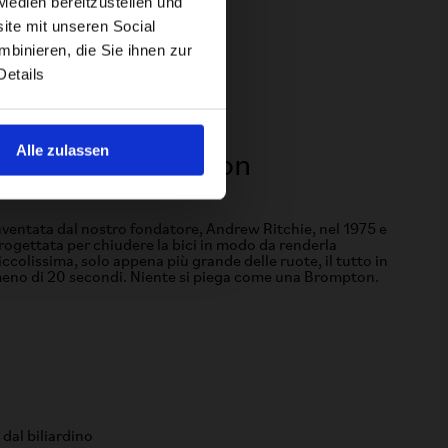
Medien bereitzustellen und
ite mit unseren Social
binieren, die Sie ihnen zur
Details
Alle zulassen
La piega Brompton
nventata dal nostro fondatore, Andrew Ritchie, nel 1975 e
rogettata per chiudere la bici in modo da renderla
iccolissima, solo appena più grande delle ruote, il tutto in
eno di 20 secondi. Niente si piega come una Brompton.