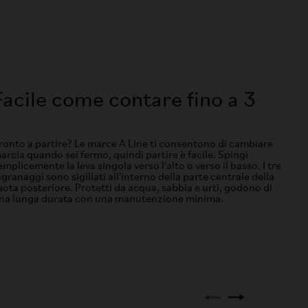
Facile come contare fino a 3
ronto a partire? Le marce A Line ti consentono di cambiare
arcia quando sei fermo, quindi partire è facile. Spingi
emplicemente la leva singola verso l'alto o verso il basso. I tre
ngranaggi sono sigillati all'interno della parte centrale della
uota posteriore. Protetti da acqua, sabbia e urti, godono di
na lunga durata con una manutenzione minima.