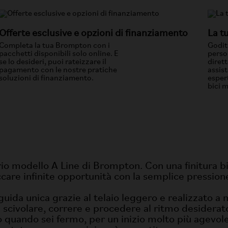
Offerte esclusive e opzioni di finanziamento
La t
Completa la tua Brompton con i
Godit
pacchetti disponibili solo online. E
perso
se lo desideri, puoi rateizzare il
dirett
pagamento con le nostre pratiche
assist
soluzioni di finanziamento.
esper
bici m
ario modello A Line di Brompton. Con una finitura b
care infinite opportunità con la semplice pression
ida unica grazie al telaio leggero e realizzato a ma
 scivolare, correre e procedere al ritmo desiderato
so quando sei fermo, per un inizio molto più agevole