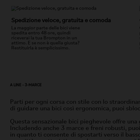
Spedizione veloce, gratuita e comoda
La maggior parte delle bici viene
spedita entro 48 ore, quindi
riceverai la tua Brompton in un
attimo. E se non è quella giusta?
Restituirla è semplicissimo.
A LINE - 3-MARCE
Parti per ogni corsa con stile con lo straordin
di guidare una bici così ergonomica, puoi sbloc
Questa sensazionale bici pieghevole offre una gu
Includendo anche 3 marce e freni robusti, puoi
in quanto ti consente di spostarti verso il bas