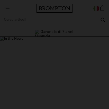
Garanzia di 7 anni
i
In the News