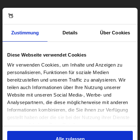
Zustimmung
Details
Über Cookies
Diese Webseite verwendet Cookies
Visiting from the United States?
Wir verwenden Cookies, um Inhalte und Anzeigen zu
personalisieren, Funktionen für soziale Medien
bereitzustellen und unseren Traffic zu analysieren. Wir
For a better experience, please visit our:
teilen auch Informationen über Ihre Nutzung unserer
Website mit unseren Social Media-, Werbe- und
Analysepartnern, die diese möglicherweise mit anderen
US website
Informationen kombinieren, die Sie ihnen zur Verfügung
gestellt haben oder die sie bei der Nutzung ihrer Dienste
No, stay here
gesammelt haben. Zeige Details
Alle zulassen