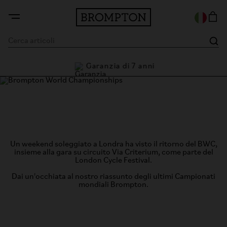
Garanzia di 7 anni
i
Brompton World Championship,
London 2025
Un weekend soleggiato a Londra ha visto il ritorno del BWC,
insieme alla gara su circuito Via Criterium, come parte del
London Cycle Festival.
Dai un'occhiata al nostro riassunto degli ultimi Campionati
mondiali Brompton.