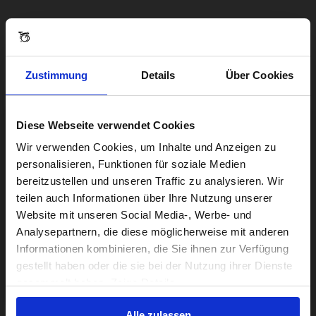
Zustimmung
Details
Über Cookies
Diese Webseite verwendet Cookies
Visiting from the United States?
Wir verwenden Cookies, um Inhalte und Anzeigen zu
personalisieren, Funktionen für soziale Medien
bereitzustellen und unseren Traffic zu analysieren. Wir
For a better experience, please visit our:
teilen auch Informationen über Ihre Nutzung unserer
Website mit unseren Social Media-, Werbe- und
Analysepartnern, die diese möglicherweise mit anderen
US website
Informationen kombinieren, die Sie ihnen zur Verfügung
gestellt haben oder die sie bei der Nutzung ihrer Dienste
No, stay here
gesammelt haben. Zeige Details
Alle zulassen