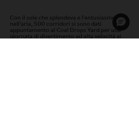
Con il sole che splendeva e l'entusiasmo
nell'aria, 500 corridori si sono dati
appuntamento al Coal Drops Yard per una
giornata di divertimento ad alta velocità ai
Brompton World Championships. Come da
tradizione, la lycra era vietata, ma lo stile non
mancava di certo. I corridori hanno stupito
tutti con magliette stravaganti e costumi
esagerati, e Chi Ling Tong si è aggiudicata
l'ambito titolo di Best Dressed.
Dopo 10 emozionanti manche e cinque giri
su un percorso di 900 metri, la finale di 10
giri è stata davvero drammatica, con il
ragazzo e la ragazza più veloci che hanno
pedalato verso la gloria e una bici BWC
personalizzata.
Il weekend si è concluso alla grande
domenica, quando la comunità Brompton è