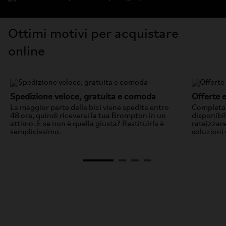
Ottimi motivi per acquistare
online
Spedizione veloce, gratuita e comoda
Offerte 
La maggior parte delle bici viene spedita entro
Completa 
48 ore, quindi riceverai la tua Brompton in un
disponibil
attimo. E se non è quella giusta? Restituirla è
rateizzar
semplicissimo.
soluzioni