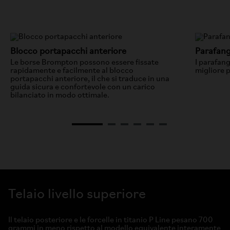
Blocco portapacchi anteriore
Parafangh
Le borse Brompton possono essere fissate
I parafan
rapidamente e facilmente al blocco
migliore 
portapacchi anteriore, il che si traduce in una
guida sicura e confortevole con un carico
bilanciato in modo ottimale.
Telaio livello superiore
Il telaio posteriore e le forcelle in titanio P Line pesano 700
grammi in meno rispetto al modello equivalente interamente