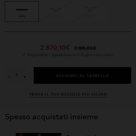
Low
Mid
High
2.870,10€
3.189,00€
✓
Disponibile - Spedizione in 3-5 giorni lavorativi
AGGIUNGI AL CARRELLO
−
+
TROVA IL TUO NEGOZIO PIÙ VICINO
Spesso acquistati insieme