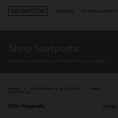
Bicicletta
Biciclette elettriche
Shop Seatposts
Seatposts to customise your Brompton to your needs.
HOME
COMPONENTI E ACCESSORI
PARTI
REGGISELLA
Filtro Reggisella
CHIARO