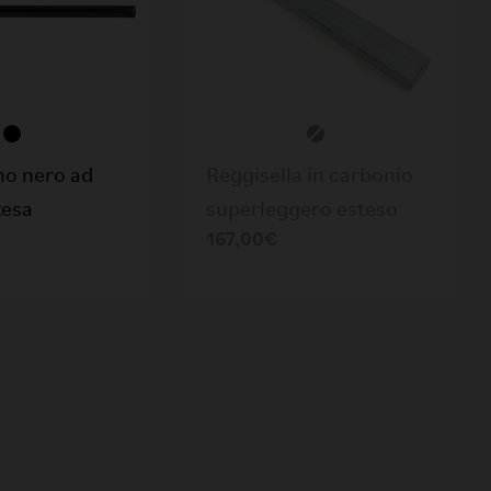
no nero ad
Reggisella in carbonio
tesa
superleggero esteso
167,00€