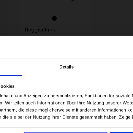
Reggisellino
telescopico a scatto
nero
119,00€
Details
Visiting from the United States?
Cookies
For a better experience, please visit our:
halte und Anzeigen zu personalisieren, Funktionen für soziale 
en. Wir teilen auch Informationen über Ihre Nutzung unserer Webs
rtnern, die diese möglicherweise mit anderen Informationen kom
US website
r die sie bei der Nutzung ihrer Dienste gesammelt haben. Zeige 
No, stay here