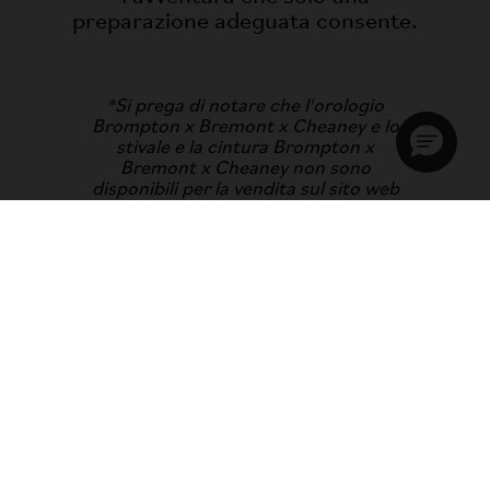
preparazione adeguata consente.
*Si prega di notare che l'orologio
Brompton x Bremont x Cheaney e lo
stivale e la cintura Brompton x
Bremont x Cheaney non sono
disponibili per la vendita sul sito web
Brompton, presso i punti vendita
Brompton o i rivenditori. Per
maggiori informazioni su come
acquistare questi articoli, visitare il
sito web dei rispettivi partner.