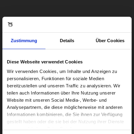
Zustimmung
Details
Über Cookies
Diese Webseite verwendet Cookies
Visiting from the United States?
Wir verwenden Cookies, um Inhalte und Anzeigen zu
personalisieren, Funktionen für soziale Medien
bereitzustellen und unseren Traffic zu analysieren. Wir
For a better experience, please visit our:
teilen auch Informationen über Ihre Nutzung unserer
Website mit unseren Social Media-, Werbe- und
Analysepartnern, die diese möglicherweise mit anderen
US website
Informationen kombinieren, die Sie ihnen zur Verfügung
gestellt haben oder die sie bei der Nutzung ihrer Dienste
No, stay here
gesammelt haben. Zeige Details