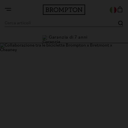
Garanzia di 7 anni
i
Brompton x Bremont x
Cheaney