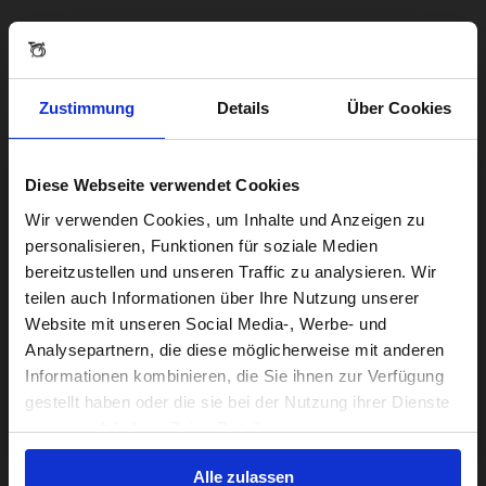
Zustimmung
Details
Über Cookies
Diese Webseite verwendet Cookies
Visiting from the United States?
Wir verwenden Cookies, um Inhalte und Anzeigen zu
personalisieren, Funktionen für soziale Medien
bereitzustellen und unseren Traffic zu analysieren. Wir
For a better experience, please visit our:
teilen auch Informationen über Ihre Nutzung unserer
Website mit unseren Social Media-, Werbe- und
Analysepartnern, die diese möglicherweise mit anderen
US website
Informationen kombinieren, die Sie ihnen zur Verfügung
gestellt haben oder die sie bei der Nutzung ihrer Dienste
No, stay here
gesammelt haben. Zeige Details
Alle zulassen