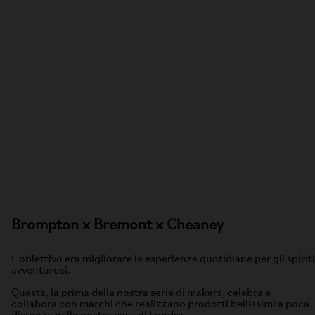
Brompton x Bremont x Cheaney
L'obiettivo era migliorare le esperienze quotidiane per gli spiriti
avventurosi.
Questa, la prima della nostra serie di makers, celebra e
collabora con marchi che realizzano prodotti bellissimi a poca