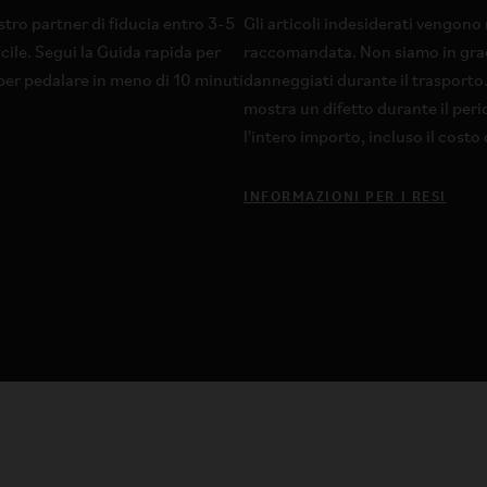
stro partner di fiducia entro 3-5
Gli articoli indesiderati vengono 
acile. Segui la Guida rapida per
raccomandata. Non siamo in grado 
o per pedalare in meno di 10 minuti
danneggiati durante il trasporto.
mostra un difetto durante il peri
l'intero importo, incluso il costo
INFORMAZIONI PER I RESI