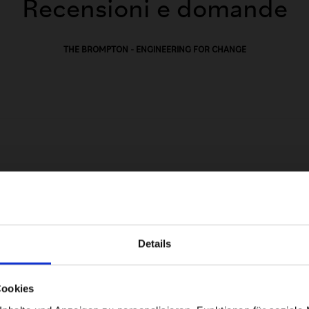
Recensioni e domande
THE BROMPTON - ENGINEERING FOR CHANGE
Details
Visiting from the United States?
Cookies
For a better experience, please visit our: