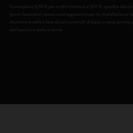
Consegna a 9,95 € per ordini inferiori a 100 €, spedita dal no
giorni lavorativi, senza costi aggiuntivi per te. Installazione f
montare la sella e fare alcuni controlli di base, e sarai pront
dall'apertura della scatola.