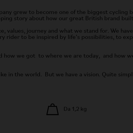
mpany grew to become one of the biggest cycling b
ping story about how our great British brand buil
ce, values, journey and what we stand for. We have 
 rider to be inspired by life’s possibilities, to 
t and how we got to where we are today, and how 
ike in the world. But we have a vision. Quite simp
Da 1,2 kg