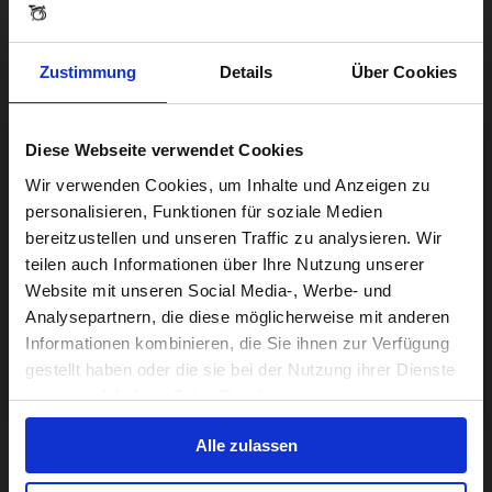
Zustimmung
Details
Über Cookies
Diese Webseite verwendet Cookies
Visiting from the United States?
Wir verwenden Cookies, um Inhalte und Anzeigen zu
personalisieren, Funktionen für soziale Medien
bereitzustellen und unseren Traffic zu analysieren. Wir
For a better experience, please visit our:
teilen auch Informationen über Ihre Nutzung unserer
Website mit unseren Social Media-, Werbe- und
Analysepartnern, die diese möglicherweise mit anderen
US website
Informationen kombinieren, die Sie ihnen zur Verfügung
gestellt haben oder die sie bei der Nutzung ihrer Dienste
No, stay here
gesammelt haben. Zeige Details
Alle zulassen