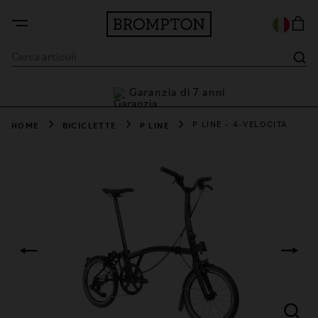
Garanzia di 7 anni
i
HOME
BICICLETTE
P LINE
P LINE - 4-VELOCITÀ