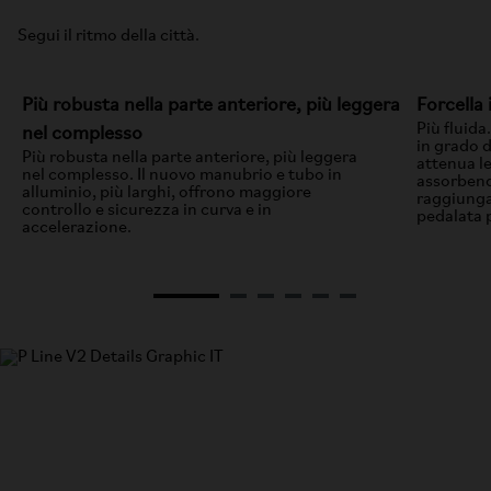
Segui il ritmo della città.
Più robusta nella parte anteriore, più leggera
Forcella
Più fluida
nel complesso
in grado d
Più robusta nella parte anteriore, più leggera
attenua le
nel complesso. Il nuovo manubrio e tubo in
assorbend
alluminio, più larghi, offrono maggiore
raggiunga
controllo e sicurezza in curva e in
pedalata 
accelerazione.