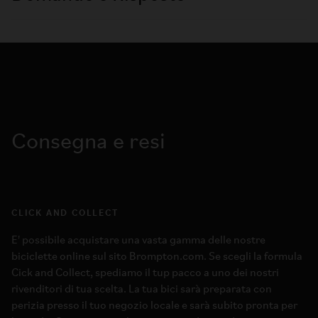
Consegna e resi
CLICK AND COLLECT
E' possibile acquistare una vasta gamma delle nostre
biciclette online sul sito Brompton.com. Se scegli la formula
Cick and Collect, spediamo il tup pacco a uno dei nostri
rivenditori di tua scelta. La tua bici sarà preparata con
perizia presso il tuo negozio locale e sarà subito pronta per