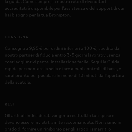
la guida. Come sempre, la nostra rete di rivenditori
accreditati è disponibile per l'assistenza e del support di cui
hai bisogno per la tua Brompton.
CONSEGNA
Consegna a 9,95 € per ordini inferiori a 100 €, spedita dal
nostro partner di fiducia entro 3-5 giorni lavorativi, senza
costi aggiuntivi per te. Installazione facile. Segui la Guida
rapida per montare la sella e fare alcuni controlli di base, e
sarai pronto per pedalare in meno di 10 minuti dall'apertura
della scatola.
RESI
Gli articoli indesiderati vengono restituiti a tue spese e
devono essere inviati tramite raccomandata. Non siamo in
grado di fornire un rimborso per gli articoli smarriti o