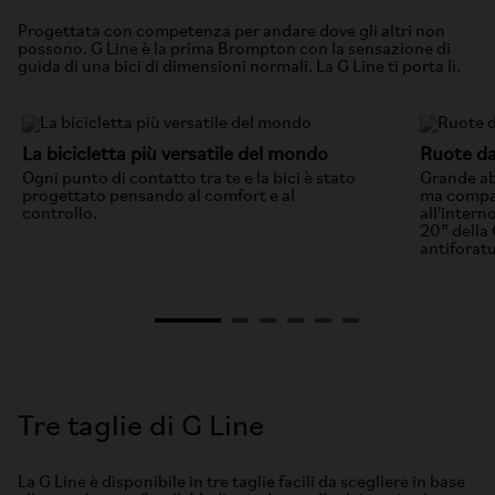
Progettata con competenza per andare dove gli altri non
possono. G Line è la prima Brompton con la sensazione di
guida di una bici di dimensioni normali. La G Line ti porta lì.
La bicicletta più versatile del mondo
Ruote d
Ogni punto di contatto tra te e la bici è stato
Grande ab
progettato pensando al comfort e al
ma compat
controllo.
all'interno
20” della
antiforatu
Tre taglie di G Line
La G Line è disponibile in tre taglie facili da scegliere in base