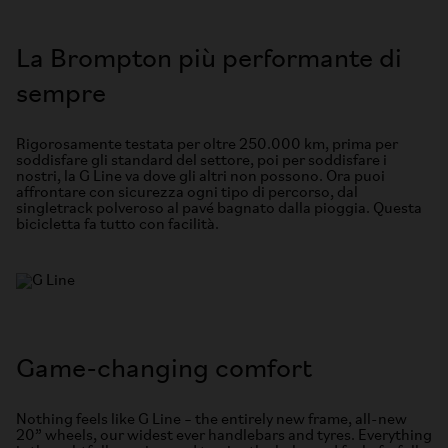
La Brompton più performante di
sempre
Rigorosamente testata per oltre 250.000 km, prima per
soddisfare gli standard del settore, poi per soddisfare i
nostri, la G Line va dove gli altri non possono. Ora puoi
affrontare con sicurezza ogni tipo di percorso, dal
singletrack polveroso al pavé bagnato dalla pioggia. Questa
bicicletta fa tutto con facilità.
Game-changing comfort
Nothing feels like G Line – the entirely new frame, all-new
20” wheels, our widest ever handlebars and tyres. Everything