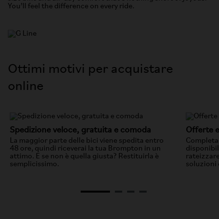
You’ll feel the difference on every ride.
Ottimi motivi per acquistare
online
Spedizione veloce, gratuita e comoda
Offerte 
La maggior parte delle bici viene spedita entro
Completa 
48 ore, quindi riceverai la tua Brompton in un
disponibil
attimo. E se non è quella giusta? Restituirla è
rateizzar
semplicissimo.
soluzioni