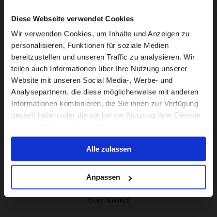
Diese Webseite verwendet Cookies
Visiting from the United States?
Wir verwenden Cookies, um Inhalte und Anzeigen zu
8-marce
Da 13,9 kg
Acciaio
personalisieren, Funktionen für soziale Medien
bereitzustellen und unseren Traffic zu analysieren. Wir
For a better experience, please visit our:
teilen auch Informationen über Ihre Nutzung unserer
Website mit unseren Social Media-, Werbe- und
Specifiche
Analysepartnern, die diese möglicherweise mit anderen
US website
Informationen kombinieren, die Sie ihnen zur Verfügung
gestellt haben oder die sie bei der Nutzung ihrer Dienste
No, stay here
gesammelt haben. Zeige Details
Alle zulassen
Anpassen
Recensioni e domande
G LINE - 8-MARCE