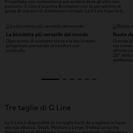
Progettata con competenza per andare dove gli altri non
possono. G Line è la prima Brompton con la sensazione di
guida di una bici di dimensioni normali. La G Line ti porta lì.
La bicicletta più versatile del mondo
Ruote d
Ogni punto di contatto tra te e la bici è stato
Grande ab
progettato pensando al comfort e al
ma compat
controllo.
all'interno
20” della
antiforatu
Tre taglie di G Line
La G Line è disponibile in tre taglie facili da scegliere in base
alla tua altezza. Small, Medium o Large. Il telaio unico ha
diverse altezze di attacco manubrio e reggisella, sviluppato e