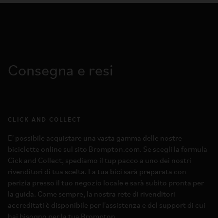
Consegna e resi
CLICK AND COLLECT
E' possibile acquistare una vasta gamma delle nostre
biciclette online sul sito Brompton.com. Se scegli la formula
Cick and Collect, spediamo il tup pacco a uno dei nostri
rivenditori di tua scelta. La tua bici sarà preparata con
perizia presso il tuo negozio locale e sarà subito pronta per
la guida. Come sempre, la nostra rete di rivenditori
accreditati è disponibile per l'assistenza e del support di cui
hai bisogno per la tua Brompton.