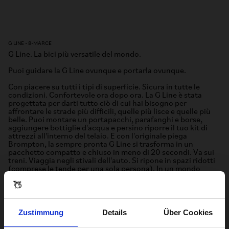
G LINE - 8-MARCE
G Line. La bici più versatile del mondo.
Puoi guidare la G Line ovunque e portarla ovunque.
Con piacere su tutti i tipi di superficie. Sicura in tutte le
condizioni. Confortevole ora dopo ora. La G Line è stata
progettata per darti tutto ciò di cui hai bisogno per
affrontare le strade più difficili, quelle più lisce e quelle più
belle. Puoi montare un portapacchi, parafanghi e borse,
aggiungere bottiglie d'acqua e persino riporre il tuo kit di
attrezzi all'interno del telaio. E con l'originale piega
Brompton, la sempre pronta G Line si trasforma in un
pacchetto compatto e chiuso in meno di 20 secondi. Va sui
treni. Viaggia negli stivali dell'auto. Si ripone in spazi ridotti
(comprese le tende per una sola persona). In un mondo
pieno di possibilità, la G Line è la tua bicicletta unica per
andare ovunque.
Zustimmung
Details
Über Cookies