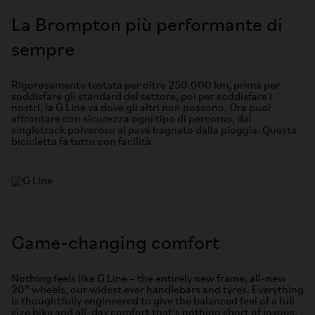
La Brompton più performante di
sempre
Rigorosamente testata per oltre 250.000 km, prima per
soddisfare gli standard del settore, poi per soddisfare i
nostri, la G Line va dove gli altri non possono. Ora puoi
affrontare con sicurezza ogni tipo di percorso, dal
singletrack polveroso al pavé bagnato dalla pioggia. Questa
bicicletta fa tutto con facilità.
Game-changing comfort
Nothing feels like G Line – the entirely new frame, all-new
20” wheels, our widest ever handlebars and tyres. Everything
is thoughtfully engineered to give the balanced feel of a full
size bike and all-day comfort that’s nothing short of joyous.