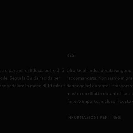
RESI
stro partner di fiducia entro 3-5
Gli articoli indesiderati vengono 
acile. Segui la Guida rapida per
raccomandata. Non siamo in grado 
o per pedalare in meno di 10 minuti
danneggiati durante il trasporto.
mostra un difetto durante il peri
l'intero importo, incluso il costo
INFORMAZIONI PER I RESI