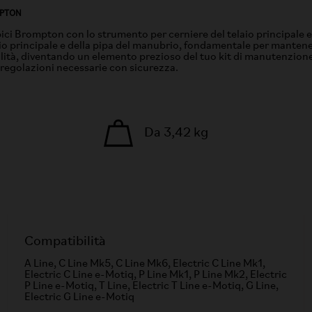
MPTON
bici Brompton con lo strumento per cerniere del telaio principale
io principale e della pipa del manubrio, fondamentale per mantene
idabilità, diventando un elemento prezioso del tuo kit di manutenz
 regolazioni necessarie con sicurezza.
Da 3,42 kg
Compatibilità
A Line, C Line Mk5, C Line Mk6, Electric C Line Mk1,
Electric C Line e-Motiq, P Line Mk1, P Line Mk2, Electric
P Line e-Motiq, T Line, Electric T Line e-Motiq, G Line,
Electric G Line e-Motiq