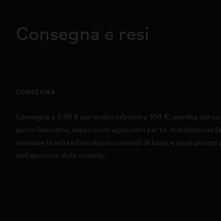
Consegna e resi
CONSEGNA
Consegna a 9,95 € per ordini inferiori a 100 €, spedita dal no
giorni lavorativi, senza costi aggiuntivi per te. Installazione f
montare la sella e fare alcuni controlli di base, e sarai pront
dall'apertura della scatola.