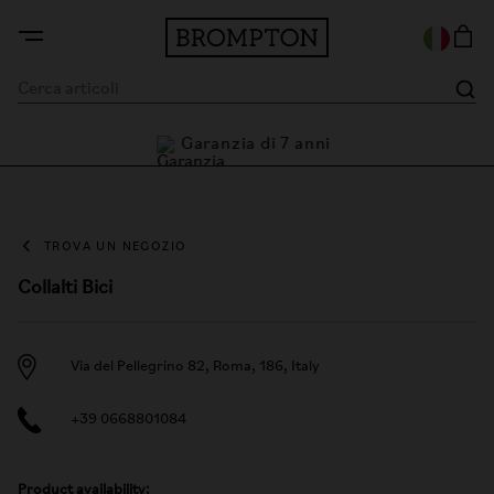
Garanzia di 7 anni
ni
TROVA UN NEGOZIO
Collalti Bici
Via del Pellegrino 82, Roma, 186, Italy
+39 0668801084
Product availability: