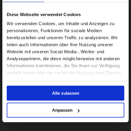
Diese Webseite verwendet Cookies
Visiting from the United States?
Wir verwenden Cookies, um Inhalte und Anzeigen zu
personalisieren, Funktionen für soziale Medien
bereitzustellen und unseren Traffic zu analysieren. Wir
For a better experience, please visit our:
teilen auch Informationen über Ihre Nutzung unserer
Website mit unseren Social Media-, Werbe- und
Analysepartnern, die diese möglicherweise mit anderen
US website
Informationen kombinieren, die Sie ihnen zur Verfügung
gestellt haben oder die sie bei der Nutzung ihrer Dienste
No, stay here
gesammelt haben. Zeige Details
Alle zulassen
Anpassen