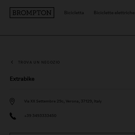
Bicicletta
Biciclette elettriche
TROVA UN NEGOZIO
Extrabike
Via XX Settembre 29c, Verona, 37129, Italy
+39 3493333450