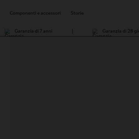
Componenti e accessori
Storie
Garanzia di 7 anni
Garanzia di 28 gi