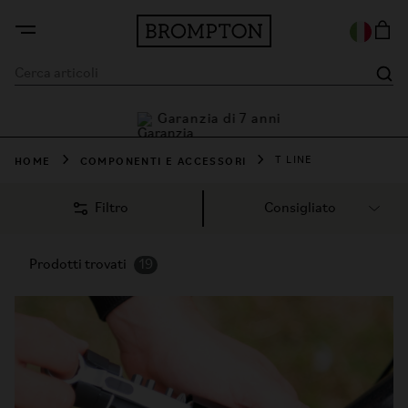
Garanzia di 7 anni
ni
HOME
COMPONENTI E ACCESSORI
T LINE
Filtro
Prodotti trovati
19