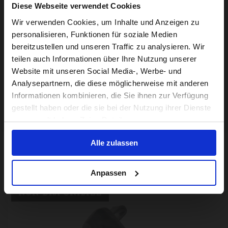
Diese Webseite verwendet Cookies
Visiting from the United States?
Wir verwenden Cookies, um Inhalte und Anzeigen zu
personalisieren, Funktionen für soziale Medien
bereitzustellen und unseren Traffic zu analysieren. Wir
For a better experience, please visit our:
teilen auch Informationen über Ihre Nutzung unserer
Website mit unseren Social Media-, Werbe- und
Analysepartnern, die diese möglicherweise mit anderen
US website
Informationen kombinieren, die Sie ihnen zur Verfügung
gestellt haben oder die sie bei der Nutzung ihrer Dienste
No, stay here
gesammelt haben. Zeige Details
Superlight Advance 4 Speed Rear Wheel Bolt
Alle zulassen
12,50€
Anpassen
NON DISPONIBILE