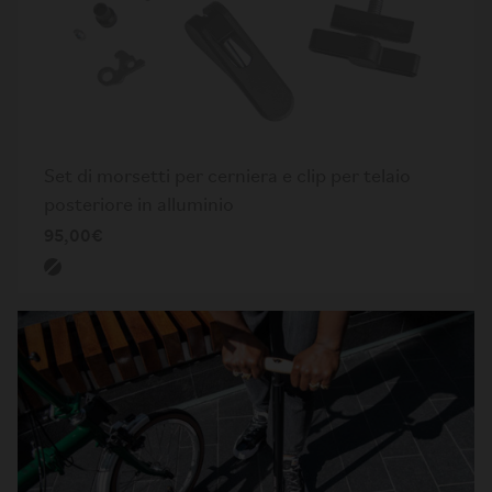
Set di morsetti per cerniera e clip per telaio
posteriore in alluminio
95,00€