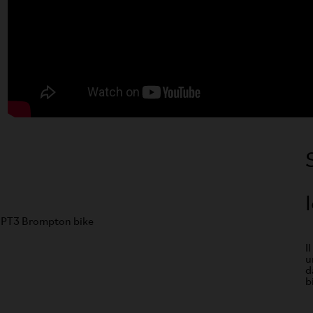
I
u
d
b