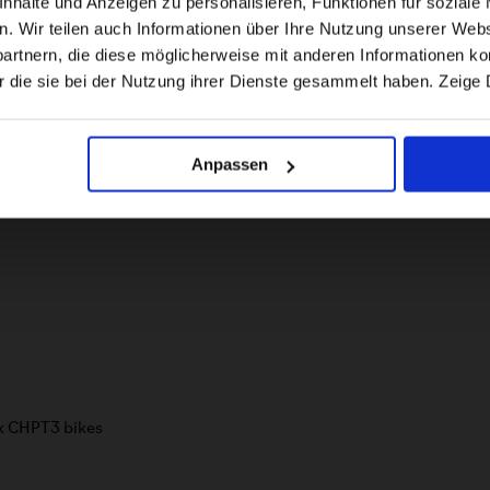
halte und Anzeigen zu personalisieren, Funktionen für soziale 
b
en. Wir teilen auch Informationen über Ihre Nutzung unserer Webs
g
d
rtnern, die diese möglicherweise mit anderen Informationen kom
US website
P
r die sie bei der Nutzung ihrer Dienste gesammelt haben. Zeige 
s
a
No, stay here
Anpassen