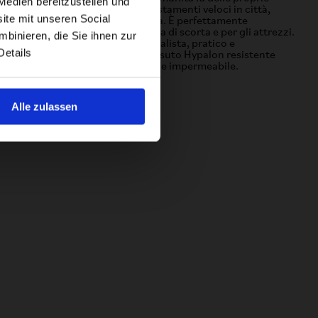
Medien bereitzustellen und
iciclette Brompton x CHPT3: spostamenti veloci in città,
ite mit unseren Social
are, lunghe gite nel fine settimana. È perfettamente
imensionato per una camera d'aria di scorta e per gli attrezzi.
binieren, die Sie ihnen zur
roprio come la bicicletta, è minimalista, pratico e
Details
traordinariamente robusto. In tessuto Hypalon resistente
ll'abrasione con struttura saldata e impermeabile.
Alle zulassen