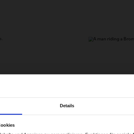
o.
Details
Visiting from the United States?
Cookies
L
For a better experience, please visit our:
l