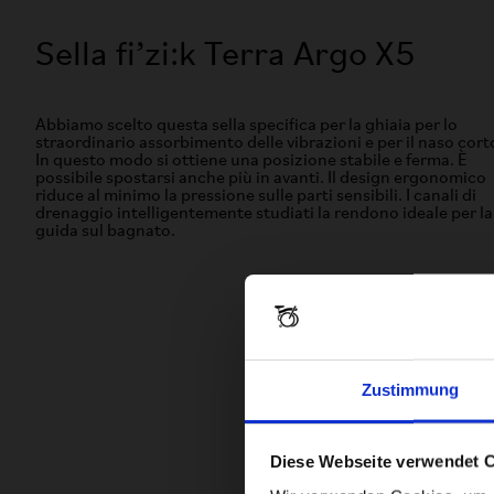
Sella fi’zi:k Terra Argo X5
Abbiamo scelto questa sella specifica per la ghiaia per lo
straordinario assorbimento delle vibrazioni e per il naso cort
In questo modo si ottiene una posizione stabile e ferma. È
possibile spostarsi anche più in avanti. Il design ergonomico
riduce al minimo la pressione sulle parti sensibili. I canali di
drenaggio intelligentemente studiati la rendono ideale per la
guida sul bagnato.
Zustimmung
Diese Webseite verwendet 