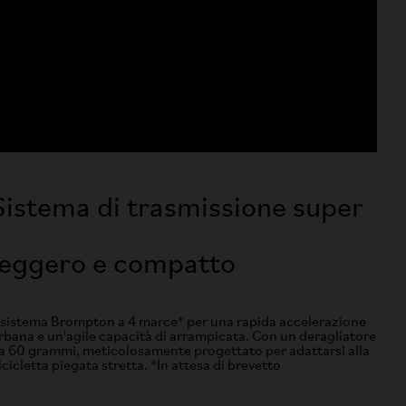
Sistema di trasmissione super
leggero e compatto
l sistema Brompton a 4 marce* per una rapida accelerazione
rbana e un'agile capacità di arrampicata. Con un deragliatore
a 60 grammi, meticolosamente progettato per adattarsi alla
icicletta piegata stretta. *In attesa di brevetto