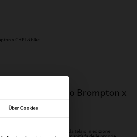
Marsupio da telaio Brompton x
Über Cookies
CHPT3
a CHPT3 è dotata di un marsupio da telaio in edizione
imitata. È ispirato all'uso che la comunità fa delle proprie